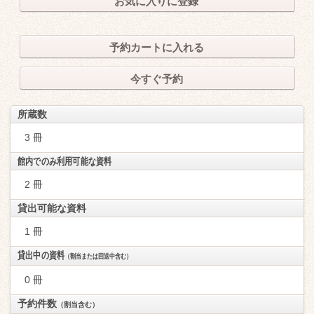
お気に入りに登録
予約カートに入れる
今すぐ予約
所蔵数
3 冊
館内でのみ利用可能な資料
2 冊
貸出可能な資料
1 冊
貸出中の資料
（割当または回送中含む）
0 冊
予約件数
（割当含む）