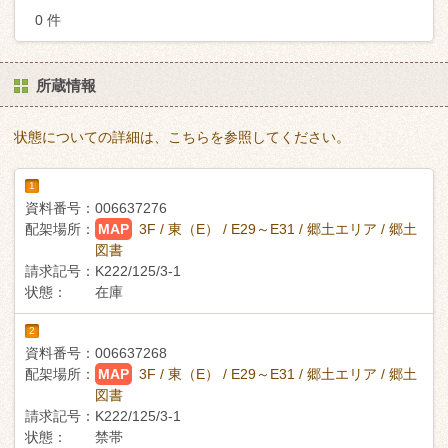
0 件
所蔵情報
状態についての詳細は、こちらを参照してください。
1
資料番号：
006637276
配架場所：
MAP
3F / 東（E） / E29～E31 / 郷土エリア / 郷土
図書
請求記号：
K222/125/3-1
状態：
在庫
2
資料番号：
006637268
配架場所：
MAP
3F / 東（E） / E29～E31 / 郷土エリア / 郷土
図書
請求記号：
K222/125/3-1
状態：
禁帯