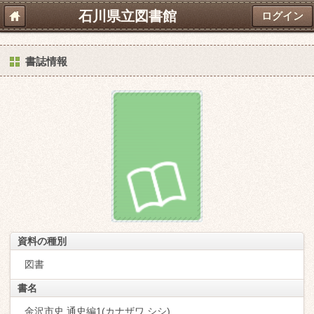
石川県立図書館
ログイン
書誌情報
資料の種別
図書
書名
金沢市史 通史編1(カナザワ シシ)