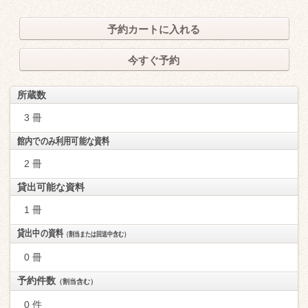
予約カートに入れる
今すぐ予約
所蔵数
3 冊
館内でのみ利用可能な資料
2 冊
貸出可能な資料
1 冊
貸出中の資料
（割当または回送中含む）
0 冊
予約件数
（割当含む）
0 件