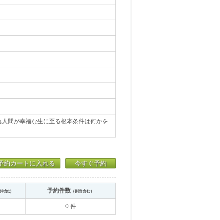
れ人間が幸福な生に至る根本条件は何かを
予約カートに入れる
今すぐ予約
予約件数
送中含む）
（割当含む）
0 件