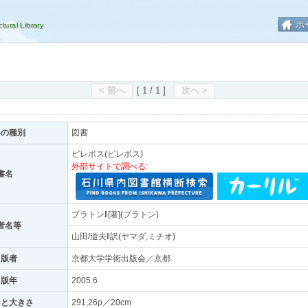
ホ
< 前へ
[ 1 / 1 ]
次へ >
料の種別
図書
ピレボス(ピレボス)
外部サイトで調べる:
書名
プラトン‖[著](プラトン)
者名等
山田/道夫‖訳(ヤマダ,ミチオ)
出版者
京都大学学術出版会／京都
出版年
2005.6
ジと大きさ
291,26p／20cm