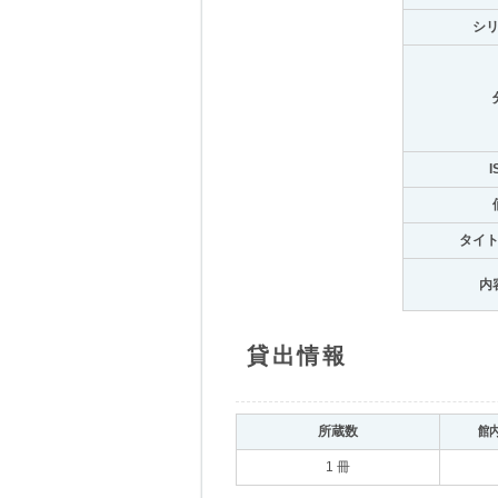
シ
I
タイ
内
貸出情報
所蔵数
館
1 冊