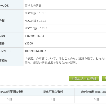
リーズ名
西洋古典叢書
NDC8 版：131.3
分類
NDC9 版：131.3
NDC10版：131.3
SBN
4-87698-160-4
価格
¥3200
トルコード
1009910641867
「快楽」の本質について、倦むことのない論議を経て、われわ
容紹介
問う。最新の研究成果を取り入れた新訳。
お気に入りに登録
内でのみ利用可能な資料
貸出可能な資料
貸出中の資料
（割当または回
0 冊
1 冊
0 冊