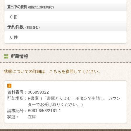
貸出中の資料
（割当または回送中含む）
0 冊
予約件数
（割当含む）
0 件
所蔵情報
状態についての詳細は、こちらを参照してください。
1
資料番号：
006899322
配架場所：
F書庫（「書庫とりよせ」ボタンで申請し、カウン
ターでお受け取りください。）
請求記号：
B081.6/53/2161-1
状態：
在庫