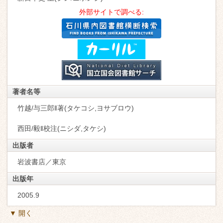
外部サイトで調べる:
著者名等
竹越/与三郎‖著(タケコシ,ヨサブロウ)
西田/毅‖校注(ニシダ,タケシ)
出版者
岩波書店／東京
出版年
2005.9
▼ 開く