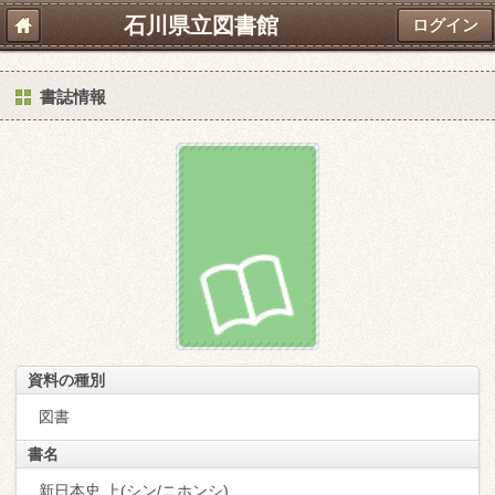
石川県立図書館
ログイン
書誌情報
資料の種別
図書
書名
新日本史 上(シン/ニホンシ)