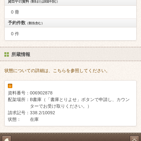
貸出中の資料
（割当または回送中含む）
0 冊
予約件数
（割当含む）
0 件
所蔵情報
状態についての詳細は、こちらを参照してください。
1
資料番号：
006902878
配架場所：
B書庫（「書庫とりよせ」ボタンで申請し、カウン
ターでお受け取りください。）
請求記号：
338.2/10092
状態：
在庫