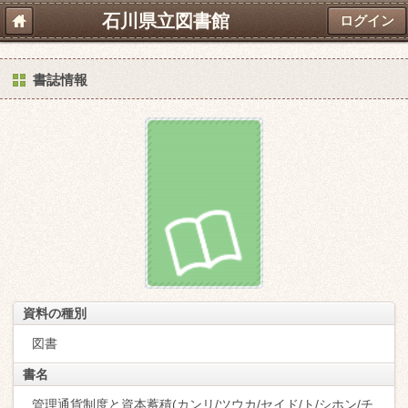
石川県立図書館
ログイン
書誌情報
資料の種別
図書
書名
管理通貨制度と資本蓄積(カンリ/ツウカ/セイド/ト/シホン/チ