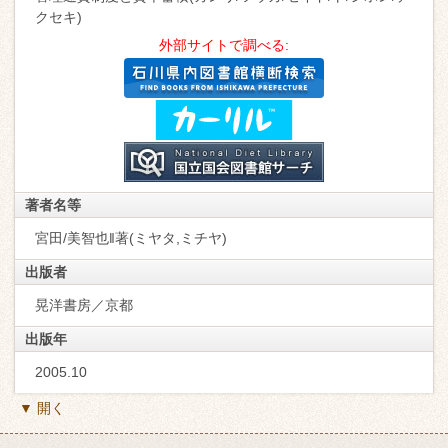
クセキ)
外部サイトで調べる:
著者名等
宮田/美智也‖著(ミヤタ,ミチヤ)
出版者
晃洋書房／京都
出版年
2005.10
▼ 開く