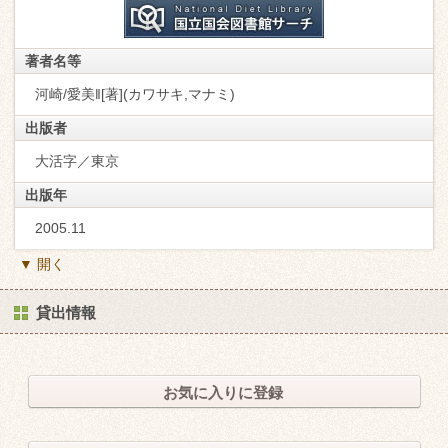
著者名等
河崎/愛美‖[著](カワサキ,マナミ)
出版者
大活字／東京
出版年
2005.11
▼ 開く
貸出情報
お気に入りに登録