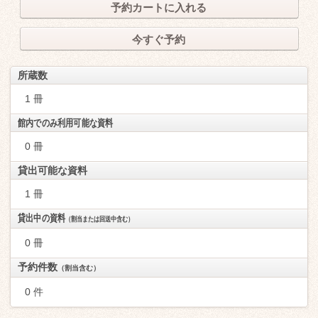
予約カートに入れる
今すぐ予約
所蔵数
1 冊
館内でのみ利用可能な資料
0 冊
貸出可能な資料
1 冊
貸出中の資料
（割当または回送中含む）
0 冊
予約件数
（割当含む）
0 件