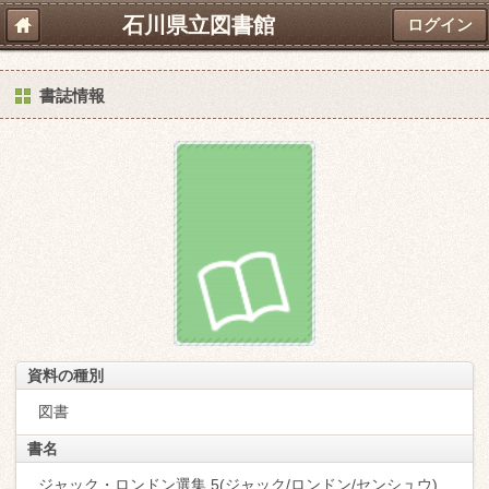
石川県立図書館
ログイン
書誌情報
資料の種別
図書
書名
ジャック・ロンドン選集 5(ジャック/ロンドン/センシュウ)