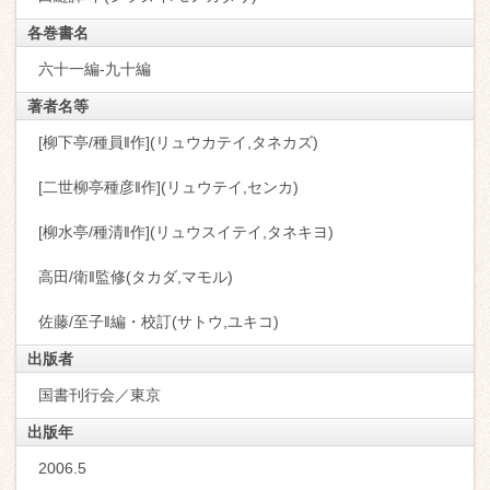
各巻書名
六十一編-九十編
著者名等
[柳下亭/種員‖作](リュウカテイ,タネカズ)
[二世柳亭種彦‖作](リュウテイ,センカ)
[柳水亭/種清‖作](リュウスイテイ,タネキヨ)
高田/衛‖監修(タカダ,マモル)
佐藤/至子‖編・校訂(サトウ,ユキコ)
出版者
国書刊行会／東京
出版年
2006.5