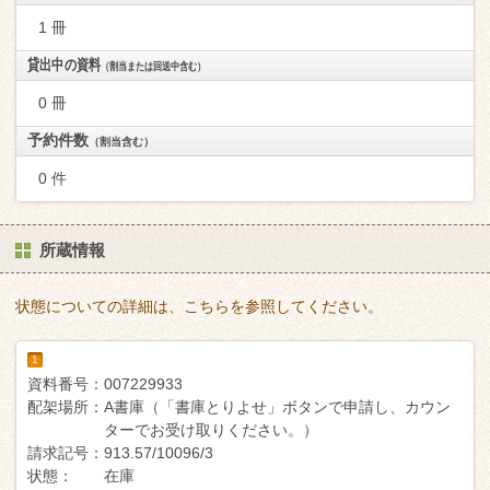
1 冊
貸出中の資料
（割当または回送中含む）
0 冊
予約件数
（割当含む）
0 件
所蔵情報
状態についての詳細は、こちらを参照してください。
1
資料番号：
007229933
配架場所：
A書庫（「書庫とりよせ」ボタンで申請し、カウン
ターでお受け取りください。）
請求記号：
913.57/10096/3
状態：
在庫