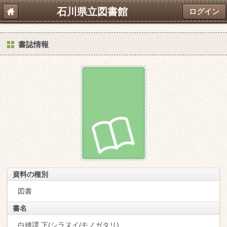
石川県立図書館
ログイン
書誌情報
資料の種別
図書
書名
白縫譚 下(シラヌイ/モノガタリ)