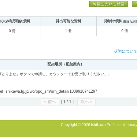
お気に入りに登録
内でのみ利用可能な資料
貸出可能な資料
貸出中の資料
（割当または回
0 冊
1 冊
0 冊
状態につい
配架場所（配架案内）
庫とりよせ」ボタンで申請し、カウンターでお受け取りください。）
shikawa.lg.jp/wo/opc_srh/srh_detail/1009910741297
< 前へ
[ 1 / 1 ]
次へ >
Copyright © 2026 Ishikawa Prefectural Library.