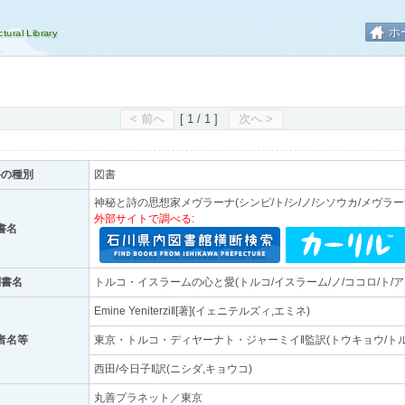
ホ
< 前へ
[ 1 / 1 ]
次へ >
料の種別
図書
神秘と詩の思想家メヴラーナ(シンピ/ト/シ/ノ/シソウカ/メヴラー
外部サイトで調べる:
書名
副書名
トルコ・イスラームの心と愛(トルコ/イスラーム/ノ/ココロ/ト/ア
Emine Yeniterzi‖[著](イェニテルズィ,エミネ)
者名等
東京・トルコ・ディヤーナト・ジャーミイ‖監訳(トウキョウ/トル
西田/今日子‖訳(ニシダ,キョウコ)
丸善プラネット／東京