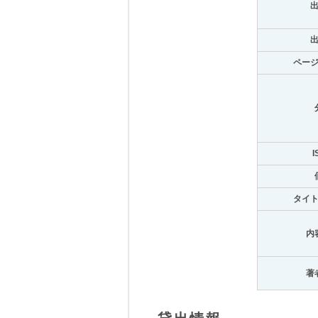
ペー
I
タイ
内
著