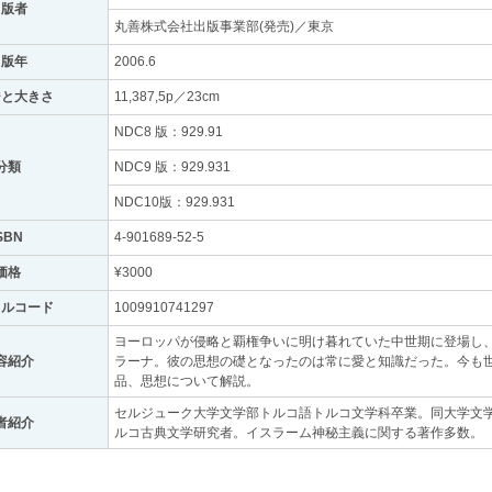
出版者
丸善株式会社出版事業部(発売)／東京
出版年
2006.6
ジと大きさ
11,387,5p／23cm
NDC8 版：929.91
分類
NDC9 版：929.931
NDC10版：929.931
SBN
4-901689-52-5
価格
¥3000
トルコード
1009910741297
ヨーロッパが侵略と覇権争いに明け暮れていた中世期に登場し
容紹介
ラーナ。彼の思想の礎となったのは常に愛と知識だった。今も
品、思想について解説。
セルジューク大学文学部トルコ語トルコ文学科卒業。同大学文
者紹介
ルコ古典文学研究者。イスラーム神秘主義に関する著作多数。