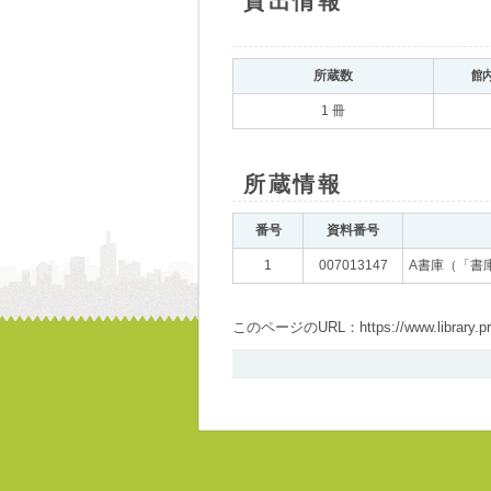
貸出情報
所蔵数
館
1 冊
所蔵情報
番号
資料番号
1
007013147
A書庫（「書
このページのURL：https://www.library.pref.i