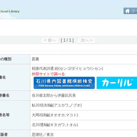
ホ
< 前へ
[ 1 / 1 ]
次へ >
料の種別
図書
戦後代表詩選 続(センゴ/ダイヒョウ/シセン)
外部サイトで調べる:
書名
巻書名
谷川俊太郎から伊藤比呂美
鮎川/信夫‖編(アユカワ,ノブオ)
者名等
大岡/信‖編(オオオカ,マコト)
北川/透‖編(キタガワ,トオル)
出版者
思潮社／東京