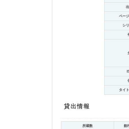
ペー
シ
I
タイ
貸出情報
所蔵数
館