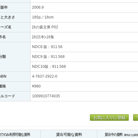
出版年
2006.9
ジと大きさ
185p／18cm
リーズ名
詩の森文庫 P02
件名
詩(日本)-詩集
NDC8 版：911.56
分類
NDC9 版：911.568
NDC10版：911.568
SBN
4-7837-2922-0
価格
¥980
トルコード
1009910774035
お気に入りに登録
内でのみ利用可能な資料
貸出可能な資料
貸出中の資料
（割当または回