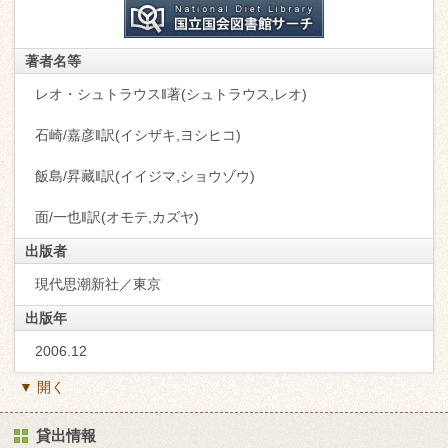
著者名等
レオ・シュトラウス‖著(シュトラウス,レオ)
石崎/嘉彦‖訳(イシザキ,ヨシヒコ)
飯島/昇藏‖訳(イイジマ,ショウゾウ)
面/一也‖訳(オモテ,カズヤ)
出版者
現代思潮新社／東京
出版年
2006.12
▼ 開く
貸出情報