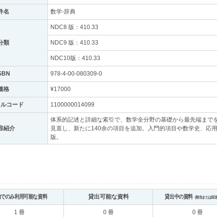
件名
数学-辞典
NDC8 版：410.33
分類
NDC9 版：410.33
NDC10版：410.33
SBN
978-4-00-080309-0
価格
¥17000
トルコード
1100000014099
体系的記述と詳細な索引で、数学全分野の基礎から最先端まで
容紹介
見直し、新たに140余の項目を追加。入門的項目や数学史、応
版。
内でのみ利用可能な資料
貸出可能な資料
貸出中の資料
（割当または回
1 冊
0 冊
0 冊