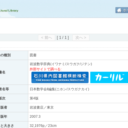
ホ
< 前へ
[ 1 / 1 ]
次へ >
料の種別
図書
岩波数学辞典(イワナミ/スウガク/ジテン)
外部サイトで調べる:
書名
者名等
日本数学会‖編集(ニホン/スウガクカイ)
版次
第4版
出版者
岩波書店／東京
出版年
2007.3
ジと大きさ
32,1976p／23cm