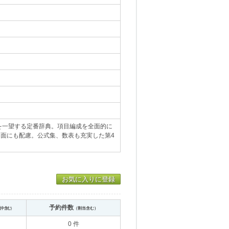
を一望する定番辞典。項目編成を全面的に
用面にも配慮。公式集、数表も充実した第4
お気に入りに登録
予約件数
送中含む）
（割当含む）
0 件