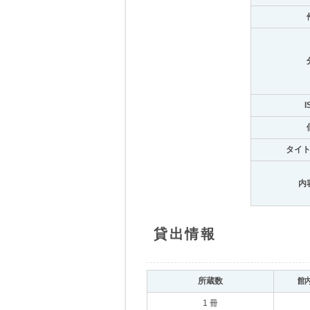
I
タイ
内
貸出情報
所蔵数
館
1 冊