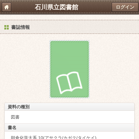
石川県立図書館
ログイン
書誌情報
資料の種別
図書
書名
朝倉化学大系 10(アサクラ/カガク/タイケイ)