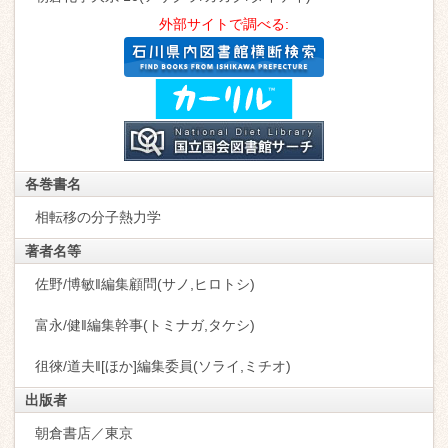
外部サイトで調べる:
各巻書名
相転移の分子熱力学
著者名等
佐野/博敏‖編集顧問(サノ,ヒロトシ)
富永/健‖編集幹事(トミナガ,タケシ)
徂徠/道夫‖[ほか]編集委員(ソライ,ミチオ)
出版者
朝倉書店／東京