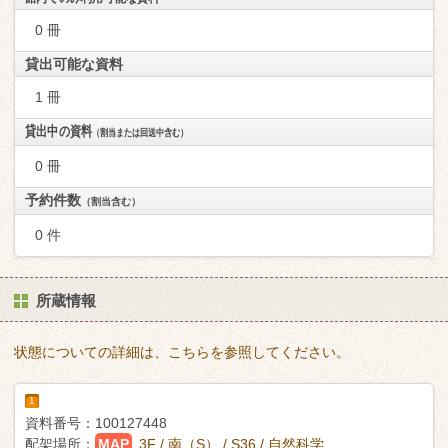
0 冊
貸出可能な資料
1 冊
貸出中の資料
（割当または回送中含む）
0 冊
予約件数
（割当含む）
0 件
所蔵情報
状態についての詳細は、こちらを参照してください。
1
資料番号：
100127448
配架場所：
MAP
3F / 南（S） / S36 / 自然科学