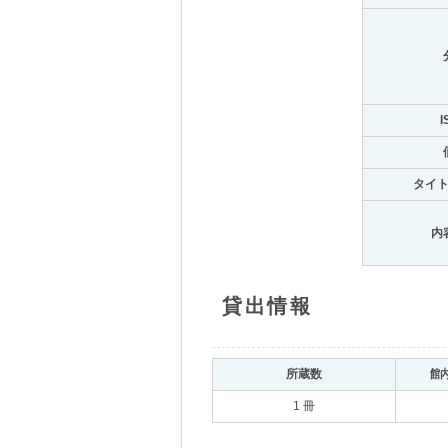
I
タイ
内
貸出情報
所蔵数
館
1 冊