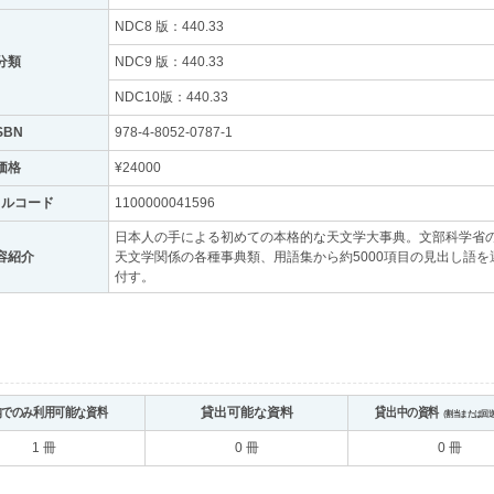
NDC8 版：440.33
分類
NDC9 版：440.33
NDC10版：440.33
SBN
978-4-8052-0787-1
価格
¥24000
トルコード
1100000041596
日本人の手による初めての本格的な天文学大事典。文部科学省の
容紹介
天文学関係の各種事典類、用語集から約5000項目の見出し語
付す。
内でのみ利用可能な資料
貸出可能な資料
貸出中の資料
（割当または回
1 冊
0 冊
0 冊