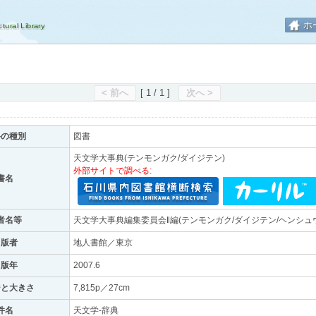
ホ
< 前へ
[ 1 / 1 ]
次へ >
料の種別
図書
天文学大事典(テンモンガク/ダイジテン)
外部サイトで調べる:
書名
者名等
天文学大事典編集委員会‖編(テンモンガク/ダイジテン/ヘンシュウ
出版者
地人書館／東京
出版年
2007.6
ジと大きさ
7,815p／27cm
件名
天文学-辞典