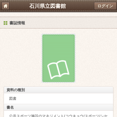
石川県立図書館
ログイン
書誌情報
資料の種別
図書
書名
公共スポーツ施設のマネジメント(コウキョウ/スポーツ/シセ