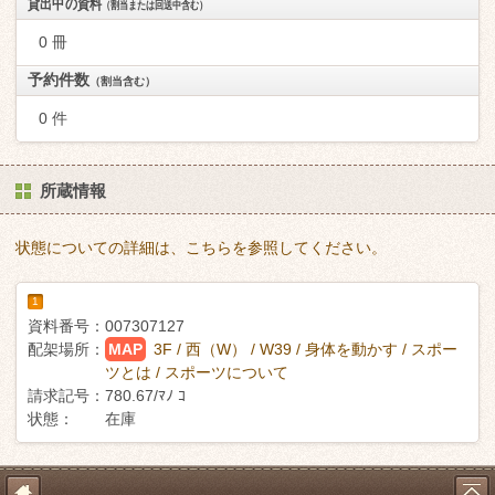
貸出中の資料
（割当または回送中含む）
0 冊
予約件数
（割当含む）
0 件
所蔵情報
状態についての詳細は、こちらを参照してください。
1
資料番号：
007307127
配架場所：
MAP
3F / 西（W） / W39 / 身体を動かす / スポー
ツとは / スポーツについて
請求記号：
780.67/ﾏﾉ ｺ
状態：
在庫