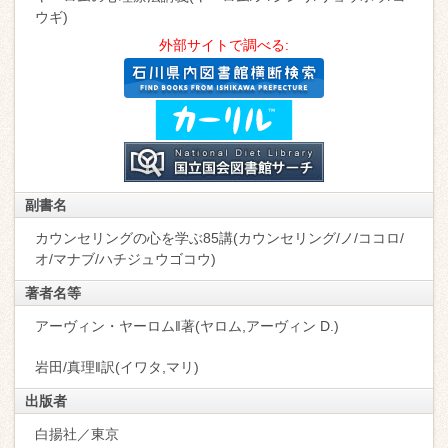
ウギ)
外部サイトで調べる:
副書名
カウンセリングの心を学ぶ85講(カウンセリング/ノ/ココロ/
オ/マナブ/ハチジュウゴコウ)
著者名等
アーヴィン・ヤーロム‖著(ヤロム,アーヴィン D.)
岩田/真理‖訳(イワタ,マリ)
出版者
白揚社／東京