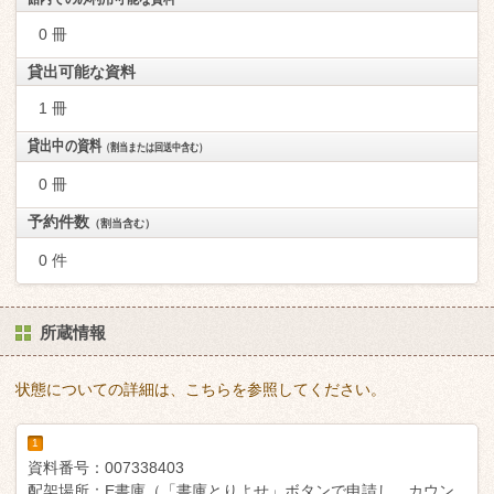
0 冊
貸出可能な資料
1 冊
貸出中の資料
（割当または回送中含む）
0 冊
予約件数
（割当含む）
0 件
所蔵情報
状態についての詳細は、こちらを参照してください。
1
資料番号：
007338403
配架場所：
E書庫（「書庫とりよせ」ボタンで申請し、カウン