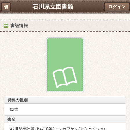
石川県立図書館
ログイン
書誌情報
資料の種別
図書
書名
石川県統計書 平成18年(イシカワケン/トウケイショ)