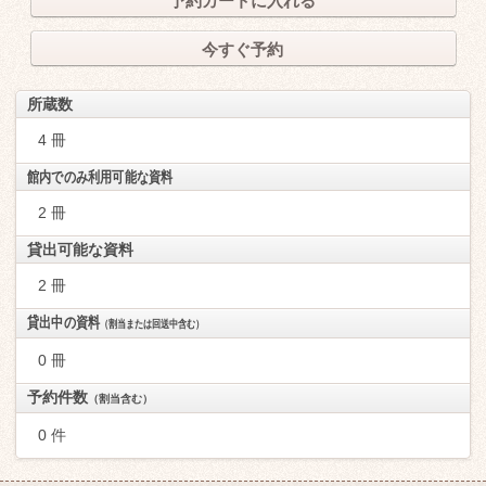
予約カートに入れる
今すぐ予約
所蔵数
4 冊
館内でのみ利用可能な資料
2 冊
貸出可能な資料
2 冊
貸出中の資料
（割当または回送中含む）
0 冊
予約件数
（割当含む）
0 件