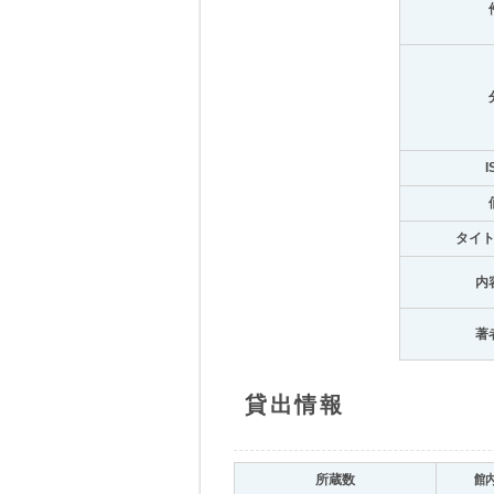
I
タイ
内
著
貸出情報
所蔵数
館