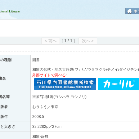
ホ
< 前へ
[ 1 / 1 ]
次へ >
料の種別
図書
和歌の歌枕・地名大辞典(ワカ/ノ/ウタマクラ/チメイ/ダイジテン)
外部サイトで調べる:
書名
者名等
吉原/栄徳‖著(ヨシハラ,ヨシノリ)
出版者
おうふう／東京
出版年
2008.5
ジと大きさ
32,2282p／27cm
和歌-辞典