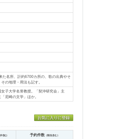
来た名所、計約6700カ所の、歌の出典やそ
、その地理・用法も記す。
園女子大学名誉教授。「契沖研究会」主
に「尼崎の文学」ほか。
お気に入りに登録
予約件数
送中含む）
（割当含む）