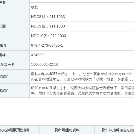
件名
歌枕
NDC8 版：911.1033
分類
NDC9 版：911.1033
NDC10版：911.1033
SBN
978-4-273-03435-1
価格
¥24000
トルコード
1100000142116
歌枕の地名4057カ所と、山・川などの事象が組み合わされて出
容紹介
の正否を検証する。万葉歌や勅撰歌の「歌枕・地名」を網羅し
昭和８年奈良県生まれ。関西大学大学院修士課程修了。園田学
者紹介
宰。尼崎市市民芸術賞受賞。兵庫県大学教育功労者表彰。著書
内でのみ利用可能な資料
貸出可能な資料
貸出中の資料
（割当または回