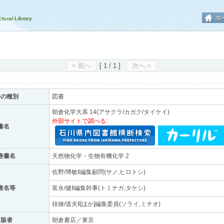
ホ
< 前へ
[ 1 / 1 ]
次へ >
料の種別
図書
朝倉化学大系 14(アサクラ/カガク/タイケイ)
外部サイトで調べる:
書名
巻書名
天然物化学・生物有機化学 2
佐野/博敏‖編集顧問(サノ,ヒロトシ)
者名等
富永/健‖編集幹事(トミナガ,タケシ)
徂徠/道夫‖[ほか]編集委員(ソライ,ミチオ)
出版者
朝倉書店／東京