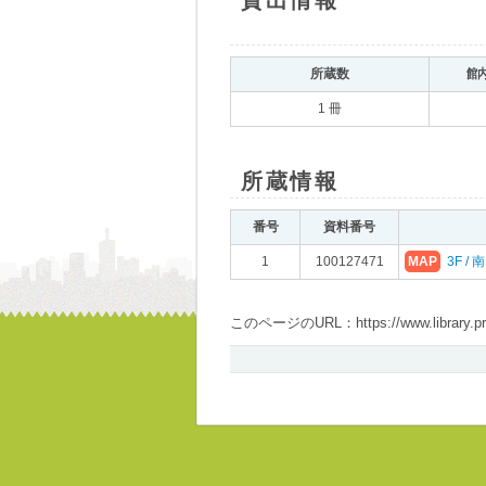
貸出情報
所蔵数
館
1 冊
所蔵情報
番号
資料番号
1
100127471
MAP
3F / 
このページのURL：https://www.library.pref.i