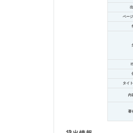
ペー
I
タイ
内
著