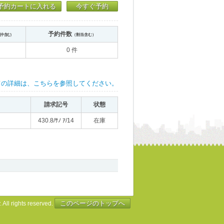
予約カートに入れる
今すぐ予約
予約件数
送中含む）
（割当含む）
0 件
ての詳細は、こちらを参照してください。
請求記号
状態
430.8/ｻﾉ ｱ/14
在庫
このページのトップへ
 All rights reserved.