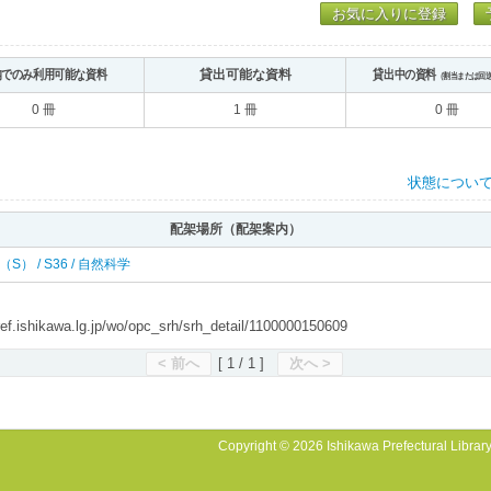
お気に入りに登録
内でのみ利用可能な資料
貸出可能な資料
貸出中の資料
（割当または回
0 冊
1 冊
0 冊
状態につい
配架場所（配架案内）
南（S） / S36 / 自然科学
shikawa.lg.jp/wo/opc_srh/srh_detail/1100000150609
< 前へ
[ 1 / 1 ]
次へ >
Copyright © 2026 Ishikawa Prefectural Library.