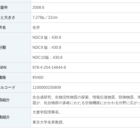
出版年
2008.6
ジと大きさ
7,278p／22cm
件名
化学
NDC8 版：430.8
分類
NDC9 版：430.8
NDC10版：430.8
SBN
978-4-254-14644-8
価格
¥5400
トルコード
1100000150609
生合成研究、生物活性物質の探索、情報伝達物質、防御物質、
容紹介
題が、化合物群の多岐にわたる生物機能にかかわる分野に広が
大妻学院理事長。
者紹介
東京大学名誉教授。