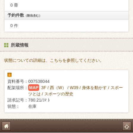
0 冊
予約件数
（割当含む）
0 件
所蔵情報
状態についての詳細は、こちらを参照してください。
1
資料番号：
007538044
配架場所：
MAP
3F / 西（W） / W39 / 身体を動かす / スポー
ツとは / スポーツの歴史
請求記号：
780.21/ｺﾏ ﾄ
状態：
在庫