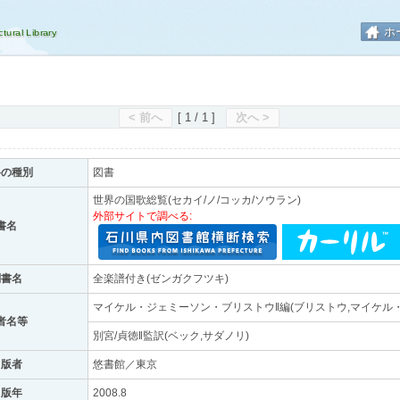
ホ
< 前へ
[ 1 / 1 ]
次へ >
料の種別
図書
世界の国歌総覧(セカイ/ノ/コッカ/ソウラン)
外部サイトで調べる:
書名
副書名
全楽譜付き(ゼンガクフツキ)
マイケル・ジェミーソン・ブリストウ‖編(ブリストウ,マイケル
者名等
別宮/貞徳‖監訳(ベック,サダノリ)
出版者
悠書館／東京
出版年
2008.8