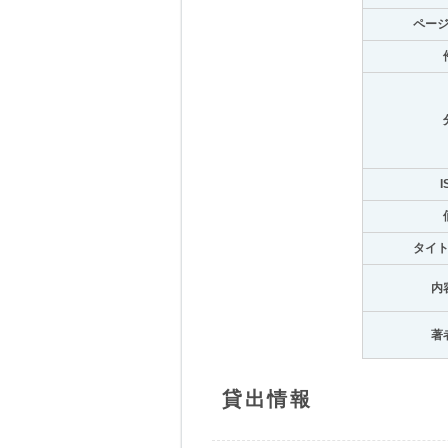
ペー
I
タイ
内
著
貸出情報