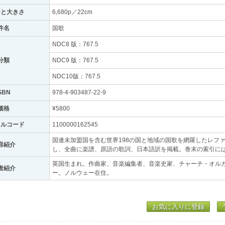
ジと大きさ
6,680p／22cm
件名
国歌
NDC8 版：767.5
分類
NDC9 版：767.5
NDC10版：767.5
SBN
978-4-903487-22-9
価格
¥5800
トルコード
1100000162545
国連未加盟国を含む世界198の国と地域の国歌を網羅したレフ
容紹介
し、全曲に楽譜、原語の歌詞、日本語訳を掲載。巻末の索引には
英国生まれ。作曲家、音楽編集者、音楽史家、チャーチ・オル
者紹介
ー。ノルウェー在住。
お気に入りに登録