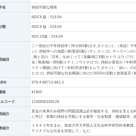
件名
持続可能な開発
NDC8 版：519.04
分類
NDC9 版：519.04
NDC10版：519.04
二一世紀の千年持続学 / 沖/大幹‖著(オキ,タイカン) ; 《卓談》千
シ) ; 持続学への地図 / 林/憲吾‖著(ハヤシ,ケンゴ) ; テヘラーン
; 南と北の「日本」をめぐって / 加藤/雄三‖著(カトウ,ユウゾウ
容細目
化 / 角南/聡一郎‖著(スナミ,ソウイチロウ) ; 持続か変容か / 中村
リティ構築に向けて / 木村/武史‖著(キムラ,タケシ) ; 「結い」の
ヒロコ) ; 持続可能な社会構築に向けたNGOの活動と政策提言 / 柏
SBN
978-4-88713-861-2
価格
¥1800
トルコード
1100000169128
直近の未来のみ視野の問題認識は必ず破綻する。持続を支える
容紹介
に学び、長期の持続を可能にする都市・社会制度・価値観等、
１９６２年生まれ。筑波大学大学院人文社会科学研究科准教授
者紹介
テイナブルな社会を目指して」など。