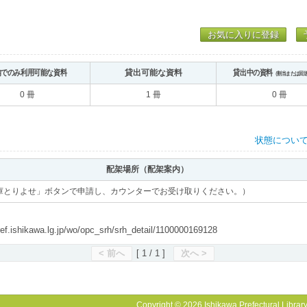
お気に入りに登録
内でのみ利用可能な資料
貸出可能な資料
貸出中の資料
（割当または回
0 冊
1 冊
0 冊
状態につい
配架場所（配架案内）
庫とりよせ」ボタンで申請し、カウンターでお受け取りください。）
shikawa.lg.jp/wo/opc_srh/srh_detail/1100000169128
< 前へ
[ 1 / 1 ]
次へ >
Copyright © 2026 Ishikawa Prefectural Library.