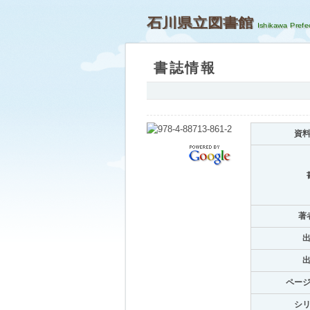
石川県立図書館
書誌情報
資
著
ペー
シ