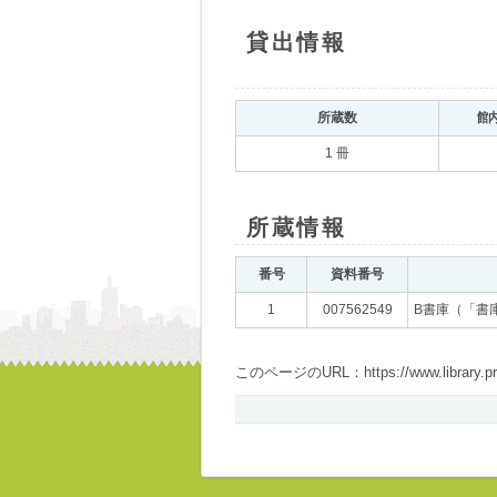
貸出情報
所蔵数
館
1 冊
所蔵情報
番号
資料番号
1
007562549
B書庫（「書
このページのURL：https://www.library.pref.i