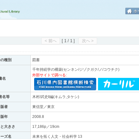
ホ
< 前へ
[ 1 / 1 ]
次へ >
料の種別
図書
千年持続学の構築(センネン/ジゾクガク/ノ/コウチク)
外部サイトで調べる:
書名
者名等
木村/武史‖編(キムラ,タケシ)
出版者
東信堂／東京
出版年
2008.8
ジと大きさ
17,186p／19cm
リーズ名
未来を拓く人文・社会科学 13