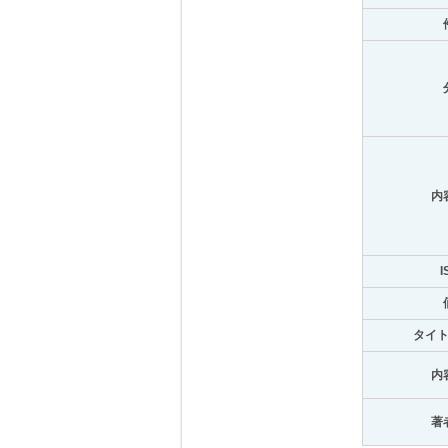
内
I
タイ
内
著