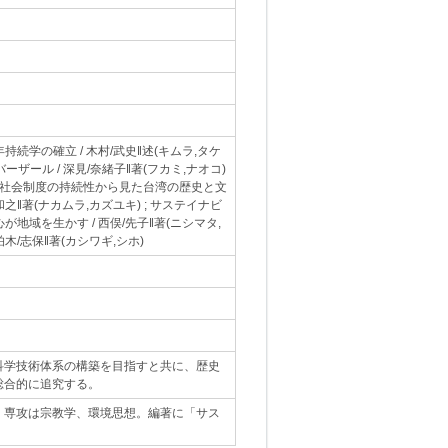
年持続学の確立 / 木村/武史‖述(キムラ,タケ
のバーザール / 深見/奈緒子‖著(フカミ,ナオコ)
) ; 社会制度の持続性から見た台湾の歴史と文
/和之‖著(ナカムラ,カズユキ) ; サステイナビ
心が地域を生かす / 西俣/先子‖著(ニシマタ,
木/志保‖著(カシワギ,シホ)
科学技術体系の構築を目指すと共に、歴史
総合的に追究する。
。専攻は宗教学、環境思想。編著に「サス