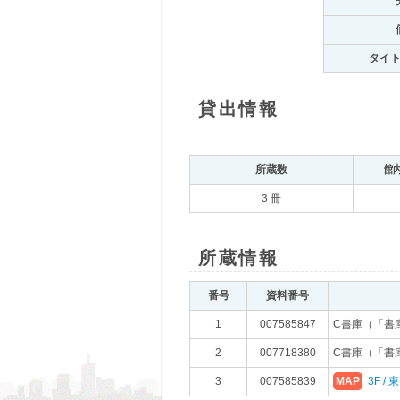
タイ
貸出情報
所蔵数
館
3 冊
所蔵情報
番号
資料番号
1
007585847
C書庫（「書
2
007718380
C書庫（「書
3
007585839
MAP
3F /