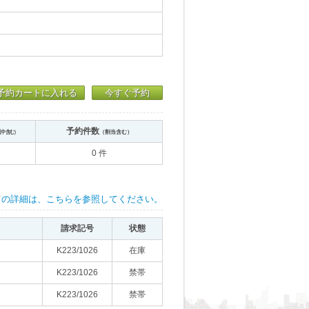
予約カートに入れる
今すぐ予約
予約件数
送中含む）
（割当含む）
0 件
ての詳細は、こちらを参照してください。
請求記号
状態
K223/1026
在庫
K223/1026
禁帯
K223/1026
禁帯