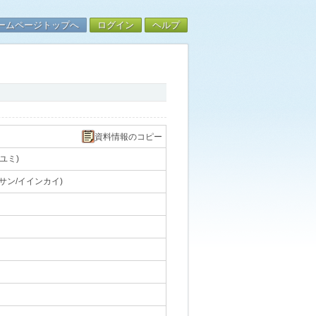
ームページトップへ
ログイン
ヘルプ
資料情報のコピー
ユミ)
サン/イインカイ)