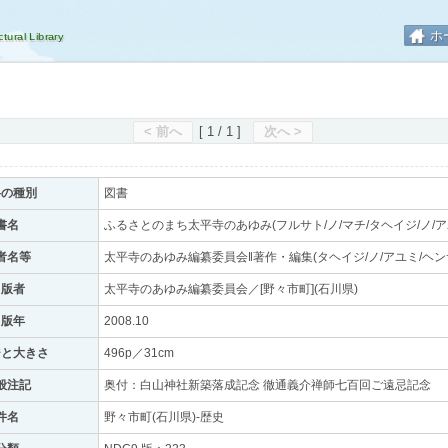
ホ
< 前へ
[ 1 / 1 ]
次へ >
料の種別
図書
書名
ふるさとのまち太平寺のあゆみ(フルサト/ノ/マチ/タヘイジ/ノ/ア
者名等
太平寺のあゆみ編纂委員会‖著作・編集(タヘイジ/ノ/アユミ/ヘン
出版者
太平寺のあゆみ編纂委員会／[野々市町](石川県)
出版年
2008.10
ジと大きさ
496p／31cm
般注記
奥付：白山神社新築落成記念 徹通義介禅師七百回ご遠忌記念
件名
野々市町(石川県)-歴史