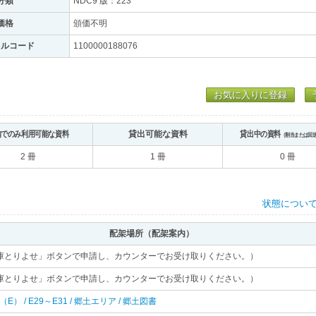
分類
NDC9 版：223
価格
頒価不明
トルコード
1100000188076
お気に入りに登録
内でのみ利用可能な資料
貸出可能な資料
貸出中の資料
（割当または回
2 冊
1 冊
0 冊
状態につい
配架場所（配架案内）
庫とりよせ」ボタンで申請し、カウンターでお受け取りください。）
庫とりよせ」ボタンで申請し、カウンターでお受け取りください。）
 東（E） / E29～E31 / 郷土エリア / 郷土図書