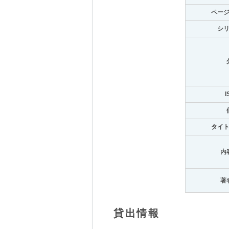
ペー
シ
I
タイ
内
著
貸出情報