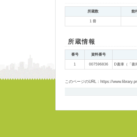
所蔵数
館
1 冊
所蔵情報
番号
資料番号
1
007596836
D書庫（「書
このページのURL：https://www.library.pref.i