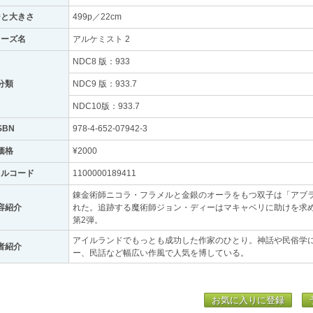
ジと大きさ
499p／22cm
リーズ名
アルケミスト 2
NDC8 版：933
分類
NDC9 版：933.7
NDC10版：933.7
SBN
978-4-652-07942-3
価格
¥2000
トルコード
1100000189411
錬金術師ニコラ・フラメルと金銀のオーラをもつ双子は「アブ
容紹介
れた。追跡する魔術師ジョン・ディーはマキャベリに助けを求
第2弾。
アイルランドでもっとも成功した作家のひとり。神話や民俗学
者紹介
ー、民話など幅広い作風で人気を博している。
お気に入りに登録