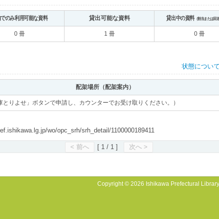
内でのみ利用可能な資料
貸出可能な資料
貸出中の資料
（割当または回
0 冊
1 冊
0 冊
状態につい
配架場所（配架案内）
庫とりよせ」ボタンで申請し、カウンターでお受け取りください。）
shikawa.lg.jp/wo/opc_srh/srh_detail/1100000189411
< 前へ
[ 1 / 1 ]
次へ >
Copyright © 2026 Ishikawa Prefectural Library.