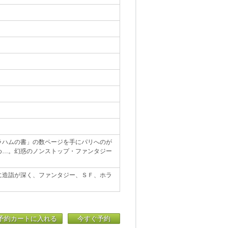
ラハムの書」の数ページを手にパリへのが
め…。幻惑のノンストップ・ファンタジー
に造詣が深く、ファンタジー、ＳＦ、ホラ
予約カートに入れる
今すぐ予約