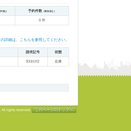
予約件数
送中含む）
（割当含む）
0 件
ての詳細は、こちらを参照してください。
請求記号
状態
933/ｽｱ/2
在庫
このページのトップへ
 All rights reserved.