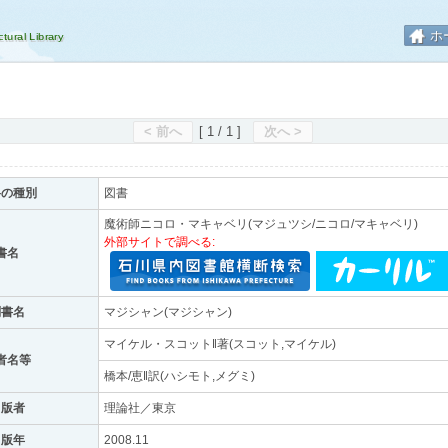
ホ
< 前へ
[ 1 / 1 ]
次へ >
料の種別
図書
魔術師ニコロ・マキャベリ(マジュツシ/ニコロ/マキャベリ)
外部サイトで調べる:
書名
副書名
マジシャン(マジシャン)
マイケル・スコット‖著(スコット,マイケル)
者名等
橋本/恵‖訳(ハシモト,メグミ)
出版者
理論社／東京
出版年
2008.11