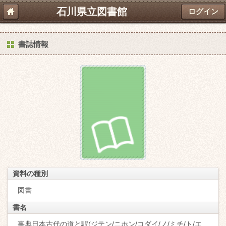
石川県立図書館
ログイン
書誌情報
資料の種別
図書
書名
事典日本古代の道と駅(ジテン/ニホン/コダイ/ノ/ミチ/ト/エ