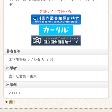
キ)
外部サイトで調べる:
著者名等
木下/良‖著(キノシタ,リョウ)
出版者
吉川弘文館／東京
出版年
2009.3
▼ 開く