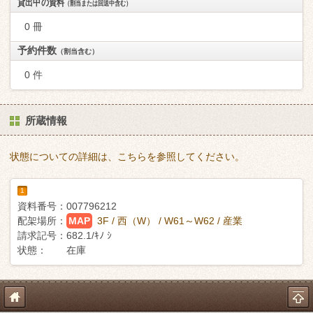
貸出中の資料
（割当または回送中含む）
0 冊
予約件数
（割当含む）
0 件
所蔵情報
状態についての詳細は、こちらを参照してください。
1
資料番号：
007796212
配架場所：
MAP
3F / 西（W） / W61～W62 / 産業
請求記号：
682.1/ｷﾉ ｼ
状態：
在庫