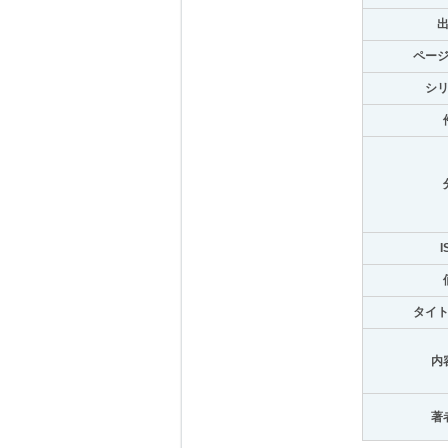
ペー
シ
I
タイ
内
著