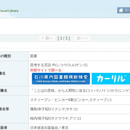
ホ
< 前へ
[ 1 / 1 ]
次へ >
料の種別
図書
思考する言語 中(シコウ/スル/ゲンゴ)
外部サイトで調べる:
書名
副書名
「ことばの意味」から人間性に迫る(コトバ/ノ/イミ/カラ/ニンゲン
スティーブン・ピンカー‖著(ピンカー,スティーブン)
者名等
幾島/幸子‖訳(イクシマ,サチコ)
桜内/篤子‖訳(サクラウチ,アツコ)
出版者
日本放送出版協会／東京