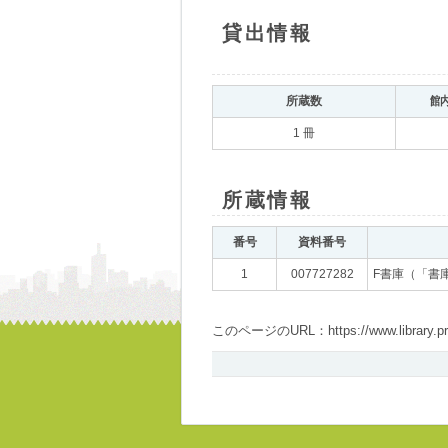
貸出情報
所蔵数
館
1 冊
所蔵情報
番号
資料番号
1
007727282
F書庫（「書
このページのURL：https://www.library.pref.i