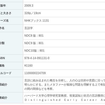
出版年
2009.3
ジと大きさ
328p／19cm
リーズ名
NHKブックス 1131
件名
言語学
NDC8 版：801
分類
NDC9 版：801
NDC10版：801
SBN
978-4-14-091131-0
価格
¥1160
トルコード
1100000224709
言語に組み込まれた概念を分析し、人の心は目的や意図に沿っ
容紹介
明らかにする。またメタファーが複雑な問題を理解する上で有
の間の関係などを考察。
ハーバード大学心理学研究室教授。視覚認知と幼児の言語獲得
者紹介
Ｄｉｓｔｉｎｇｕｉｓｈｅｄ Ｅａｒｌｙ Ｃａｒｅｅｒ Ａ