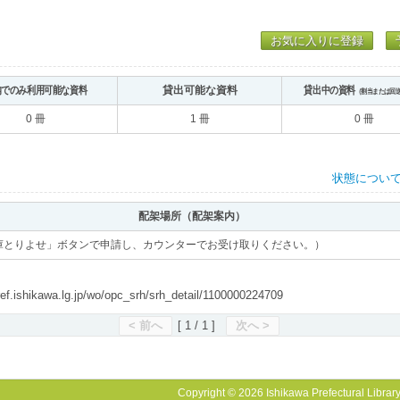
お気に入りに登録
内でのみ利用可能な資料
貸出可能な資料
貸出中の資料
（割当または回
0 冊
1 冊
0 冊
状態につい
配架場所（配架案内）
庫とりよせ」ボタンで申請し、カウンターでお受け取りください。）
shikawa.lg.jp/wo/opc_srh/srh_detail/1100000224709
< 前へ
[ 1 / 1 ]
次へ >
Copyright © 2026 Ishikawa Prefectural Library.