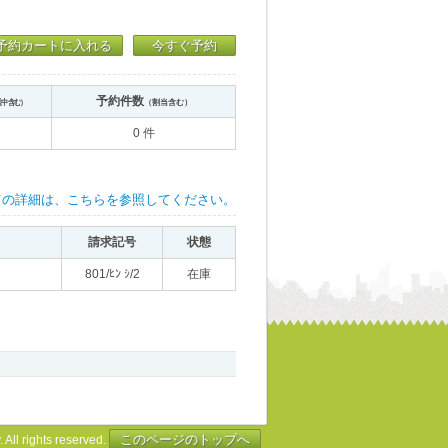
予約カートに入れる
今すぐ予約
予約件数
送中含む）
（割当含む）
0 件
ての詳細は、こちらを参照してください。
請求記号
状態
801/ﾋﾝ ｼ/2
在庫
このページのトップへ
 All rights reserved.