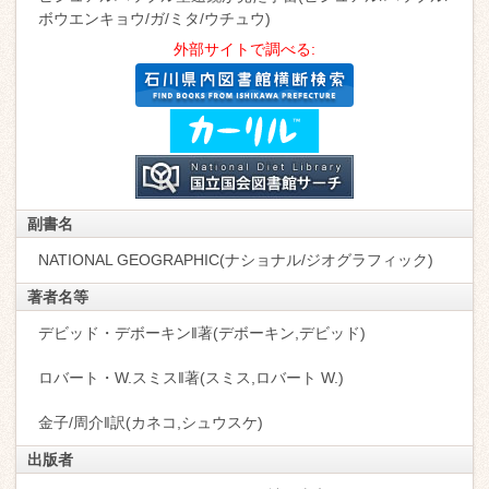
ボウエンキョウ/ガ/ミタ/ウチュウ)
外部サイトで調べる:
副書名
NATIONAL GEOGRAPHIC(ナショナル/ジオグラフィック)
著者名等
デビッド・デボーキン‖著(デボーキン,デビッド)
ロバート・W.スミス‖著(スミス,ロバート W.)
金子/周介‖訳(カネコ,シュウスケ)
出版者