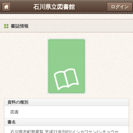
石川県立図書館
ログイン
書誌情報
資料の種別
図書
書名
石川県市町勢要覧 平成21年刊行(イシカワケン/シチョウセ