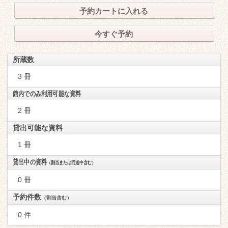
予約カートに入れる
今すぐ予約
所蔵数
3 冊
館内でのみ利用可能な資料
2 冊
貸出可能な資料
1 冊
貸出中の資料
（割当または回送中含む）
0 冊
予約件数
（割当含む）
0 件