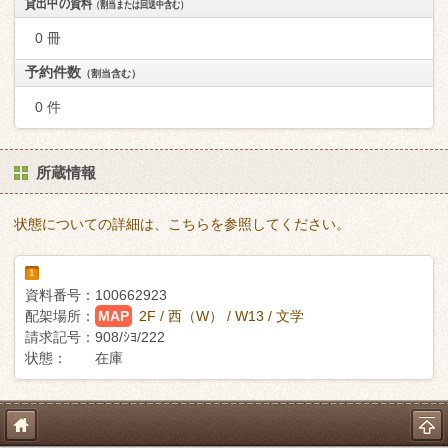
貸出中の資料
（割当または回送中含む）
0 冊
予約件数
（割当含む）
0 件
所蔵情報
状態についての詳細は、こちらを参照してください。
1
資料番号：
100662923
配架場所：
MAP
2F / 西（W） / W13 / 文学
請求記号：
908/ｼﾖ/222
状態：
在庫