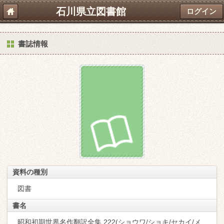
石川県立図書館
ログイン
書誌情報
資料の種別
図書
書名
昭和初期世界名作翻訳全集 222(ショウワ/ショキ/セカイ/メ