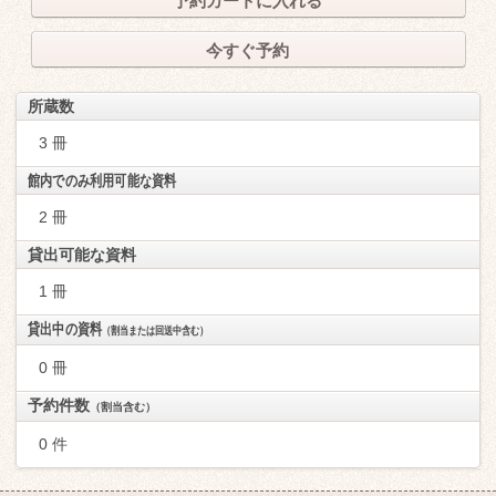
予約カートに入れる
今すぐ予約
所蔵数
3 冊
館内でのみ利用可能な資料
2 冊
貸出可能な資料
1 冊
貸出中の資料
（割当または回送中含む）
0 冊
予約件数
（割当含む）
0 件