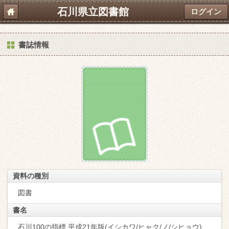
石川県立図書館
ログイン
書誌情報
資料の種別
図書
書名
石川100の指標 平成21年版(イシカワ/ヒャク/ノ/シヒョウ)