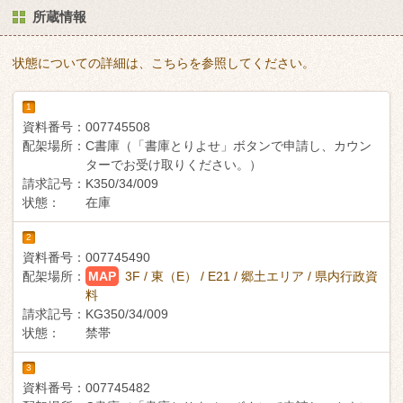
所蔵情報
状態についての詳細は、こちらを参照してください。
1
資料番号：
007745508
配架場所：
C書庫（「書庫とりよせ」ボタンで申請し、カウン
ターでお受け取りください。）
請求記号：
K350/34/009
状態：
在庫
2
資料番号：
007745490
配架場所：
MAP
3F / 東（E） / E21 / 郷土エリア / 県内行政資
料
請求記号：
KG350/34/009
状態：
禁帯
3
資料番号：
007745482