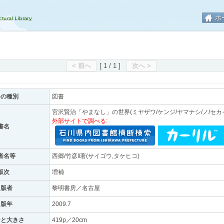
ホ
< 前へ
[ 1 / 1 ]
次へ >
料の種別
図書
宮沢賢治「やまなし」の世界(ミヤザワ/ケンジ/ヤマナシ/ノ/セカ
外部サイトで調べる:
書名
者名等
西郷/竹彦‖著(サイゴウ,タケヒコ)
版次
増補
出版者
黎明書房／名古屋
出版年
2009.7
ジと大きさ
419p／20cm