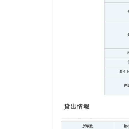
I
タイ
内
貸出情報
所蔵数
館