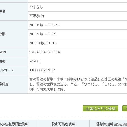
やまなし
件名
宮沢/賢治
NDC8 版：910.268
分類
NDC9 版：913.6
NDC10版：913.6
SBN
978-4-654-07615-4
価格
¥4200
トルコード
1100000257017
宮沢賢治の哲学・宗教・科学がひとつに結晶した珠玉の短篇「
容紹介
し、賢治の世界観に迫る。また、「やまなし」「山なし」の2
明した研究成果も収録。
お気に入りに登録
内でのみ利用可能な資料
貸出可能な資料
貸出中の資料
（割当または回