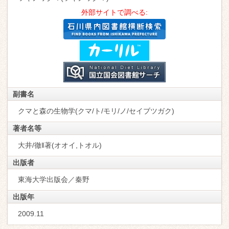
外部サイトで調べる:
副書名
クマと森の生物学(クマ/ト/モリ/ノ/セイブツガク)
著者名等
大井/徹‖著(オオイ,トオル)
出版者
東海大学出版会／秦野
出版年
2009.11