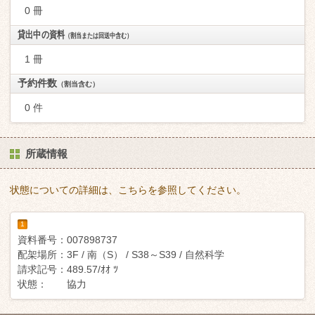
0 冊
貸出中の資料
（割当または回送中含む）
1 冊
予約件数
（割当含む）
0 件
所蔵情報
状態についての詳細は、こちらを参照してください。
1
資料番号：
007898737
配架場所：
3F / 南（S） / S38～S39 / 自然科学
請求記号：
489.57/ｵｵ ﾂ
状態：
協力