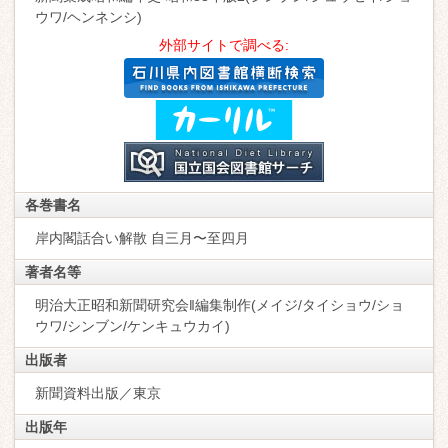
ウワ/ヘンネンシ)
外部サイトで調べる:
各巻書名
岸内閣話合い解散 自三月〜至四月
著者名等
明治大正昭和新聞研究会‖編集制作(メイジ/タイショウ/ショ
ウワ/シンブン/ケンキュウカイ)
出版者
新聞資料出版／東京
出版年