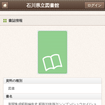
石川県立図書館
ログイン
書誌情報
資料の種別
図書
書名
新聞集成昭和編年史 昭和33年版2(シンブン/シュウセイ/ショ