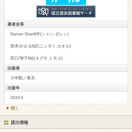
著者名等
Darren Shan‖作(シャン,ダレン)
西本/かおる‖訳(ニシモト,カオル)
田口/智子‖絵(タグチ,トモコ)
出版者
小学館／東京
出版年
2010.5
▼ 開く
貸出情報