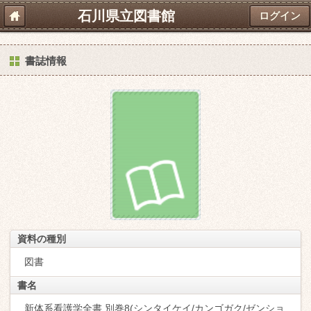
石川県立図書館
ログイン
書誌情報
資料の種別
図書
書名
新体系看護学全書 別巻8(シンタイケイ/カンゴガク/ゼンショ