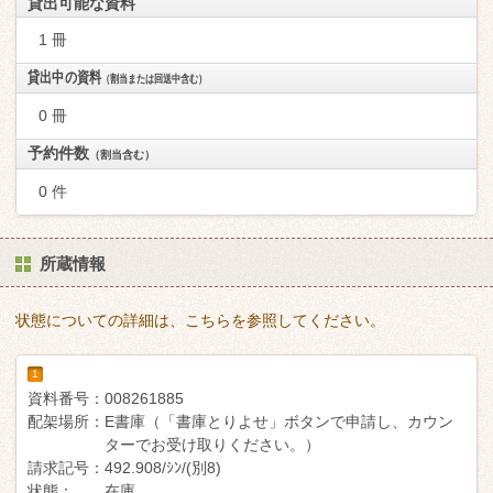
貸出可能な資料
1 冊
貸出中の資料
（割当または回送中含む）
0 冊
予約件数
（割当含む）
0 件
所蔵情報
状態についての詳細は、こちらを参照してください。
1
資料番号：
008261885
配架場所：
E書庫（「書庫とりよせ」ボタンで申請し、カウン
ターでお受け取りください。）
請求記号：
492.908/ｼﾝ/(別8)
状態：
在庫