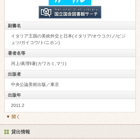
副書名
イタリア王国の美術外交と日本(イタリア/オウコク/ノ/ビジ
ュツ/ガイコウ/ト/ニホン)
著者名等
河上/眞理‖著(カワカミ,マリ)
出版者
中央公論美術出版／東京
出版年
2011.2
▼ 開く
貸出情報