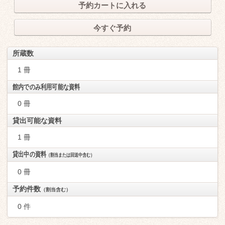
予約カートに入れる
今すぐ予約
所蔵数
1 冊
館内でのみ利用可能な資料
0 冊
貸出可能な資料
1 冊
貸出中の資料
（割当または回送中含む）
0 冊
予約件数
（割当含む）
0 件