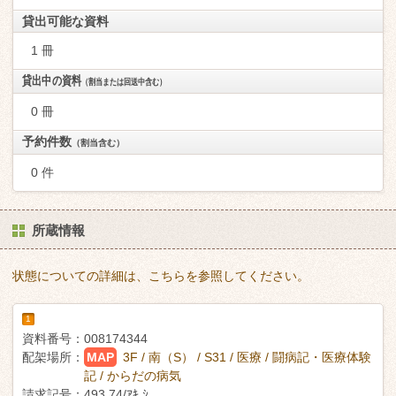
貸出可能な資料
1 冊
貸出中の資料
（割当または回送中含む）
0 冊
予約件数
（割当含む）
0 件
所蔵情報
状態についての詳細は、こちらを参照してください。
1
資料番号：
008174344
配架場所：
MAP
3F / 南（S） / S31 / 医療 / 闘病記・医療体験
記 / からだの病気
請求記号：
493.74/ｱｷ ｼ