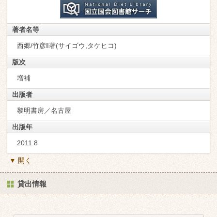
著者名等
西郷/竹彦‖著(サイゴウ,タケヒコ)
版次
増補
出版者
黎明書房／名古屋
出版年
2011.8
▼ 開く
貸出情報