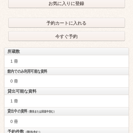
お気に入りに登録
予約カートに入れる
今すぐ予約
所蔵数
1 冊
館内でのみ利用可能な資料
0 冊
貸出可能な資料
1 冊
貸出中の資料
（割当または回送中含む）
0 冊
予約件数
（割当含む）