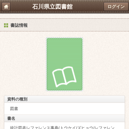
石川県立図書館
ログイン
書誌情報
資料の種別
図書
書名
統計図表レファレンス事典(トウケイ/ズヒョウ/レファレン