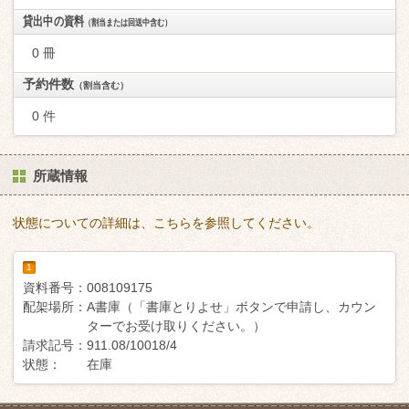
貸出中の資料
（割当または回送中含む）
0 冊
予約件数
（割当含む）
0 件
所蔵情報
状態についての詳細は、こちらを参照してください。
1
資料番号：
008109175
配架場所：
A書庫（「書庫とりよせ」ボタンで申請し、カウン
ターでお受け取りください。）
請求記号：
911.08/10018/4
状態：
在庫