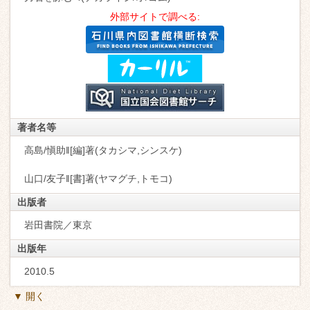
外部サイトで調べる:
著者名等
高島/愼助‖[編]著(タカシマ,シンスケ)
山口/友子‖[書]著(ヤマグチ,トモコ)
出版者
岩田書院／東京
出版年
2010.5
▼ 開く