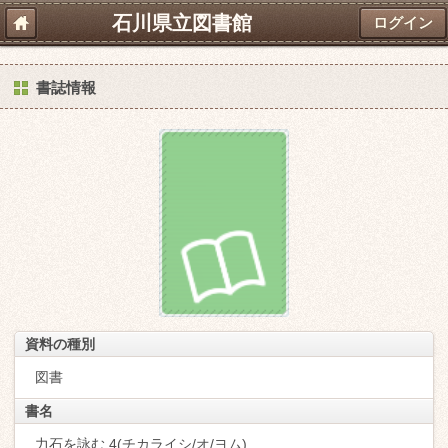
石川県立図書館
ログイン
書誌情報
資料の種別
図書
書名
力石を詠む 4(チカライシ/オ/ヨム)