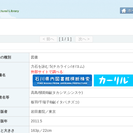
ホ
< 前へ
[ 1 / 1 ]
次へ >
料の種別
図書
力石を詠む 5(チカライシ/オ/ヨム)
外部サイトで調べる:
書名
高島/愼助‖編(タカシマ,シンスケ)
者名等
板羽/千瑞子‖編(イタバ,チズコ)
出版者
岩田書院／東京
出版年
2011.5
ジと大きさ
163p／22cm