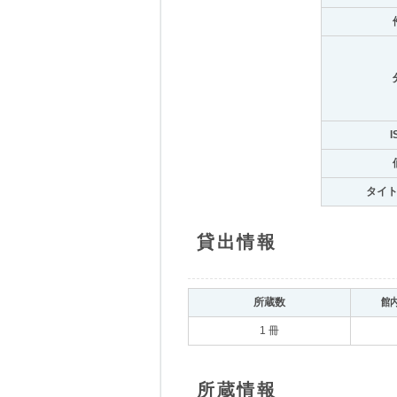
I
タイ
貸出情報
所蔵数
館
1 冊
所蔵情報