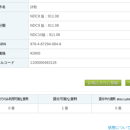
件名
詩歌
NDC8 版：911.08
分類
NDC9 版：911.08
NDC10版：911.08
SBN
978-4-87294-084-8
価格
¥2800
トルコード
1100000483126
お気に入りに登録
内でのみ利用可能な資料
貸出可能な資料
貸出中の資料
（割当または回
0 冊
1 冊
0 冊
状態につい