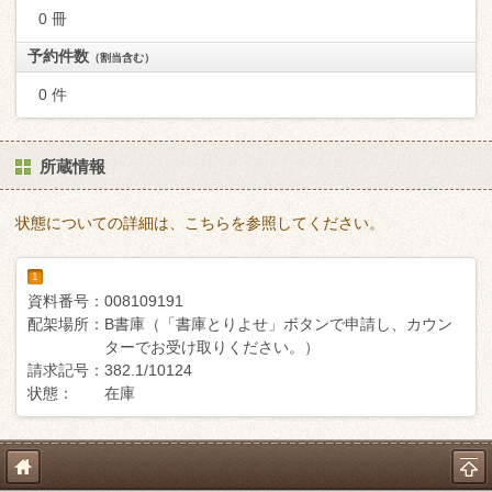
0 冊
予約件数
（割当含む）
0 件
所蔵情報
状態についての詳細は、こちらを参照してください。
1
資料番号：
008109191
配架場所：
B書庫（「書庫とりよせ」ボタンで申請し、カウン
ターでお受け取りください。）
請求記号：
382.1/10124
状態：
在庫