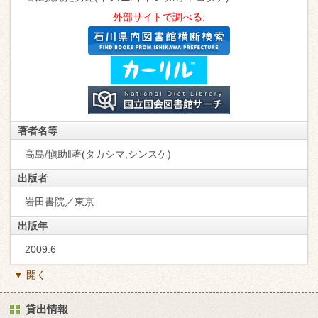
外部サイトで調べる:
著者名等
高島/愼助‖著(タカシマ,シンスケ)
出版者
岩田書院／東京
出版年
2009.6
▼ 開く
貸出情報