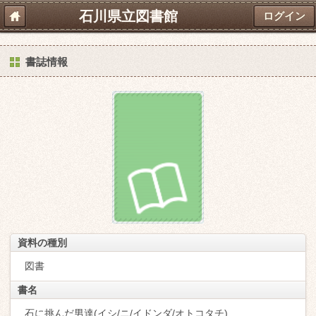
石川県立図書館
ログイン
書誌情報
資料の種別
図書
書名
石に挑んだ男達(イシ/ニ/イドンダ/オトコタチ)