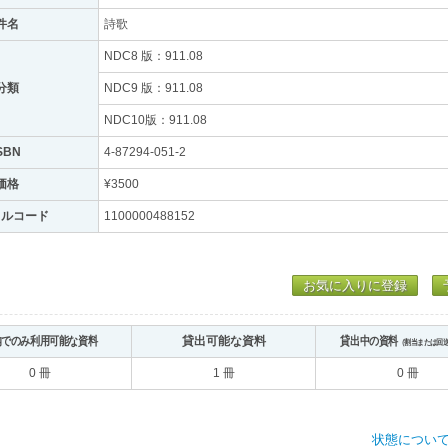
件名
詩歌
NDC8 版：911.08
分類
NDC9 版：911.08
NDC10版：911.08
SBN
4-87294-051-2
価格
¥3500
トルコード
1100000488152
お気に入りに登録
内でのみ利用可能な資料
貸出可能な資料
貸出中の資料
（割当または回
0 冊
1 冊
0 冊
状態につい