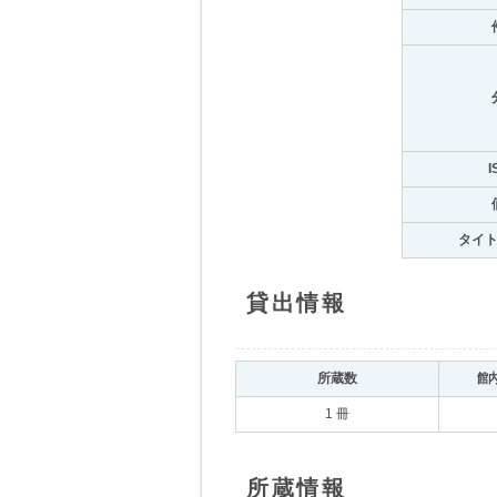
I
タイ
貸出情報
所蔵数
館
1 冊
所蔵情報