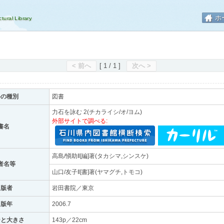
ホ
< 前へ
[ 1 / 1 ]
次へ >
料の種別
図書
力石を詠む 2(チカライシ/オ/ヨム)
外部サイトで調べる:
書名
高島/愼助‖[編]著(タカシマ,シンスケ)
者名等
山口/友子‖[書]著(ヤマグチ,トモコ)
出版者
岩田書院／東京
出版年
2006.7
ジと大きさ
143p／22cm