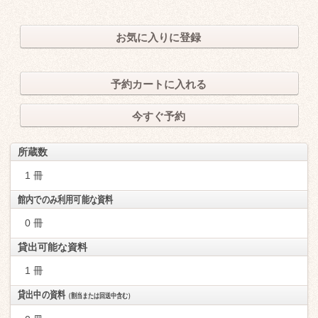
お気に入りに登録
予約カートに入れる
今すぐ予約
所蔵数
1 冊
館内でのみ利用可能な資料
0 冊
貸出可能な資料
1 冊
貸出中の資料
（割当または回送中含む）