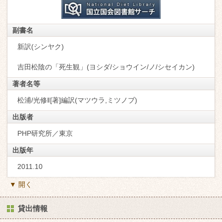
副書名
新訳(シンヤク)
吉田松陰の「死生観」(ヨシダ/ショウイン/ノ/シセイカン)
著者名等
松浦/光修‖[著]編訳(マツウラ,ミツノブ)
出版者
PHP研究所／東京
出版年
2011.10
▼ 開く
貸出情報