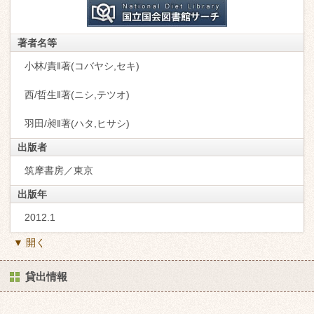
著者名等
小林/責‖著(コバヤシ,セキ)
西/哲生‖著(ニシ,テツオ)
羽田/昶‖著(ハタ,ヒサシ)
出版者
筑摩書房／東京
出版年
2012.1
▼ 開く
貸出情報