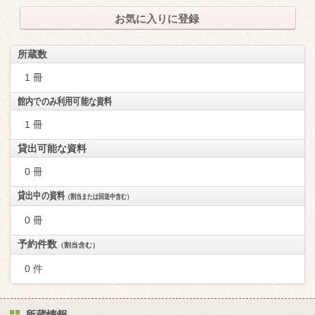
お気に入りに登録
所蔵数
1 冊
館内でのみ利用可能な資料
1 冊
貸出可能な資料
0 冊
貸出中の資料
（割当または回送中含む）
0 冊
予約件数
（割当含む）
0 件
所蔵情報