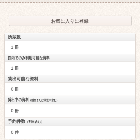
お気に入りに登録
所蔵数
1 冊
館内でのみ利用可能な資料
1 冊
貸出可能な資料
0 冊
貸出中の資料
（割当または回送中含む）
0 冊
予約件数
（割当含む）
0 件