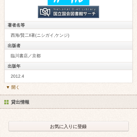
著者名等
西海/賢二‖著(ニシガイ,ケンジ)
出版者
臨川書店／京都
出版年
2012.4
▼ 開く
貸出情報
お気に入りに登録