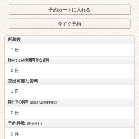
予約カートに入れる
今すぐ予約
所蔵数
1 冊
館内でのみ利用可能な資料
0 冊
貸出可能な資料
1 冊
貸出中の資料
（割当または回送中含む）
0 冊
予約件数
（割当含む）
0 件