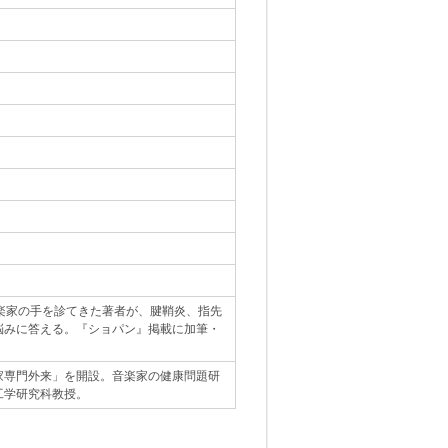
楽家の手を診てきた著者が、腱鞘炎、指先
悩みに答える。『ショパン』掲載に加筆・
家専門外来」を開設。音楽家の健康問題研
工学研究科教授。