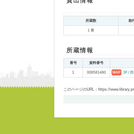
貸出情報
所蔵数
館
1 冊
所蔵情報
番号
資料番号
1
008581480
MAP
3F /
このページのURL：https://www.library.pref.i