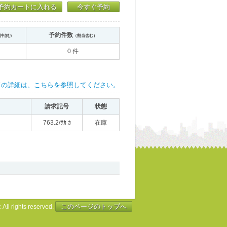
予約カートに入れる
今すぐ予約
予約件数
送中含む）
（割当含む）
0 件
ての詳細は、こちらを参照してください。
請求記号
状態
763.2/ｻｶ ｶ
在庫
このページのトップへ
 All rights reserved.