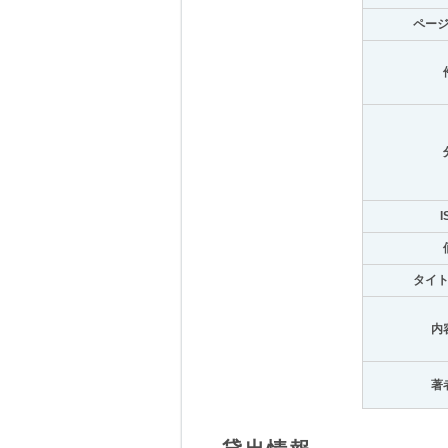
ペー
I
タイ
内
著