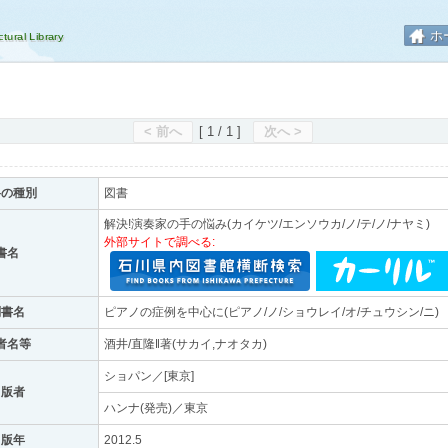
ホ
< 前へ
[ 1 / 1 ]
次へ >
料の種別
図書
解決!演奏家の手の悩み(カイケツ/エンソウカ/ノ/テ/ノ/ナヤミ)
外部サイトで調べる:
書名
副書名
ピアノの症例を中心に(ピアノ/ノ/ショウレイ/オ/チュウシン/ニ)
者名等
酒井/直隆‖著(サカイ,ナオタカ)
ショパン／[東京]
出版者
ハンナ(発売)／東京
出版年
2012.5