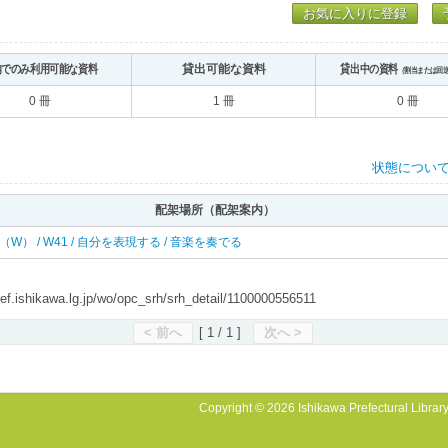
お気に入りに登録
内でのみ利用可能な資料
貸出可能な資料
貸出中の資料
（割当または回
0 冊
1 冊
0 冊
状態につい
配架場所（配架案内）
 西（W） / W41 / 自分を表現する / 音楽を奏でる
shikawa.lg.jp/wo/opc_srh/srh_detail/1100000556511
< 前へ
[ 1 / 1 ]
次へ >
Copyright © 2026 Ishikawa Prefectural Library.