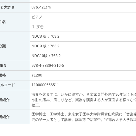
ジと大きさ
87p／21cm
ピアノ
件名
手-疾患
NDC8 版：763.2
分類
NDC9 版：763.2
NDC10版：763.2
SBN
978-4-88364-316-5
価格
¥1200
トルコード
1100000556511
演奏を休まずに、いかに治すか。音楽家専門外来で30年近く音
容紹介
や肘の痛み、肩こりなど、楽器を演奏する人が直面する様々な
修正。
医学博士・工学博士。東京女子医科大学附属青山病院に「音楽
者紹介
究の第一人者として診療、講演等で活躍中。宇都宮大学大学院