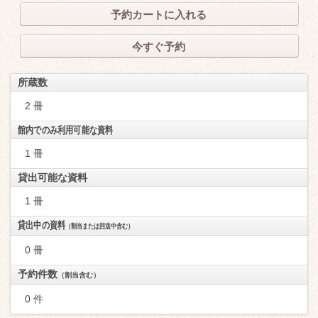
予約カートに入れる
今すぐ予約
所蔵数
2 冊
館内でのみ利用可能な資料
1 冊
貸出可能な資料
1 冊
貸出中の資料
（割当または回送中含む）
0 冊
予約件数
（割当含む）
0 件