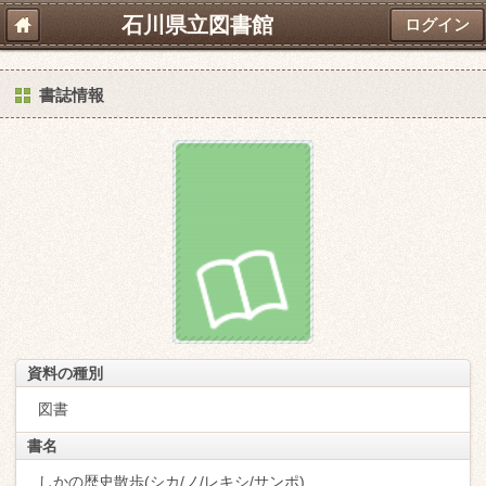
石川県立図書館
ログイン
書誌情報
資料の種別
図書
書名
しかの歴史散歩(シカ/ノ/レキシ/サンポ)